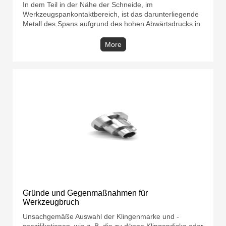
In dem Teil in der Nähe der Schneide, im
Werkzeugspankontaktbereich, ist das darunterliegende
Metall des Spans aufgrund des hohen Abwärtsdrucks in
die mikrounebenen Spitzen und Täler auf der vorderen
Schneidfläche eingebettet, bildet einen echten Metall-
More
Metall-Kontakt ohne Lücken und erzeugt
Klebephänomen.
Gründe und Gegenmaßnahmen für
Werkzeugbruch
Unsachgemäße Auswahl der Klingenmarke und -
spezifikationen, wie z. B. die zu dünne Klingendicke oder