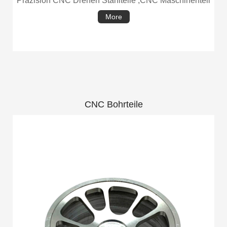
Präzision CNC Drehen Stahlteile ,CNC Maschinenteil
More
CNC Bohrteile