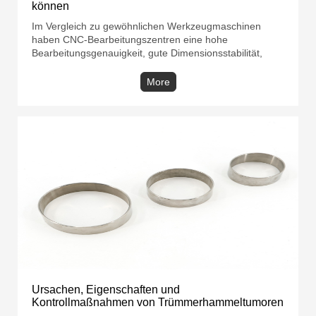
können
Im Vergleich zu gewöhnlichen Werkzeugmaschinen
haben CNC-Bearbeitungszentren eine hohe
Bearbeitungsgenauigkeit, gute Dimensionsstabilität,
geringe Arbeitsintensität für Arbeiter und sind für
modernes Management bequem. Durch unsachgemäße
More
Bedienung oder Programmierfehler kann das Werkzeug
oder der Werkzeughalter jedoch leicht mit dem
Werkstück oder der Werkzeugmaschine kollidieren. In
milden Fällen kann es das Werkzeug und die
verarbeiteten Teile beschädigen, in schweren Fällen
kann es die Werkz
Ursachen, Eigenschaften und
Kontrollmaßnahmen von Trümmerhammeltumoren