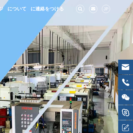
ジ
について
に連絡をつける
JP