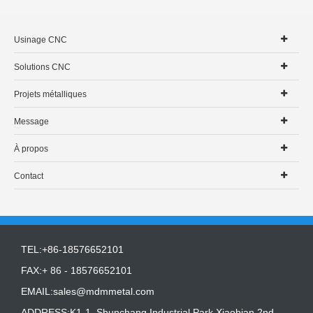
Usinage CNC
Solutions CNC
Projets métalliques
Message
À propos
Contact
TEL:+86-18576652101
FAX:+ 86 - 18576652101
EMAIL:
sales@mdmmetal.com
ADDRESS:K1-1, Shunchang Industrial Park,Xiaobian 2nd