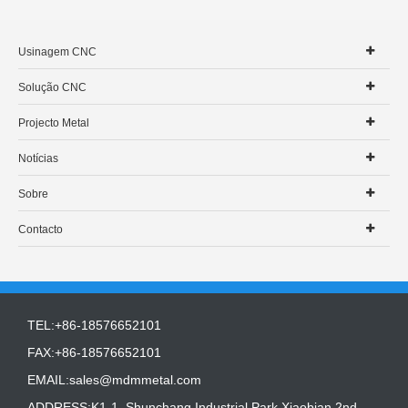
Usinagem CNC
Solução CNC
Projecto Metal
Notícias
Sobre
Contacto
TEL:+86-18576652101
FAX:+86-18576652101
EMAIL:
sales@mdmmetal.com
ADDRESS:K1-1, Shunchang Industrial Park,Xiaobian 2nd